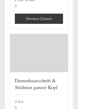
2 Std. 30 Min.
0
0
Weitere Details
Damenhaarschnitt &
Strähnen ganzer Kopf
3 Std.
0
0