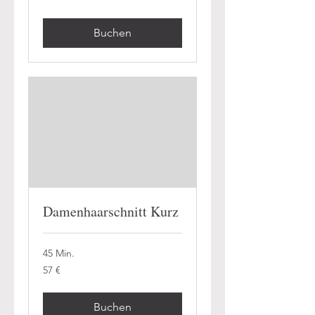
Buchen
Damenhaarschnitt Kurz
45 Min.
57
57 €
Euro
Buchen