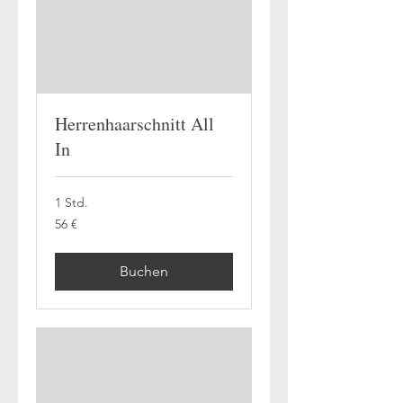
Herrenhaarschnitt All
In
1 Std.
56
56 €
Euro
Buchen