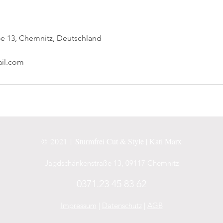
e 13, Chemnitz, Deutschland
ail.com
© 2021 |
Sturmfrei Cut & Style | Kati Marx
Jagdschänkenstraße 13, 09117 Chemnitz
0371.23 45 83 62
Impressum
|
Datenschutz
|
AGB