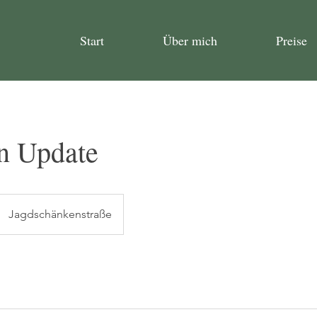
Start
Über mich
Preise
n Update
Jagdschänkenstraße